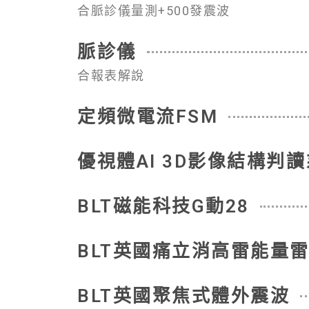
合脈診儀量測+500發震波
脈診儀
合報表解說
定頻微電流FSM
優視體AI 3D影像結構判
BLT磁能科技G動28
BLT英國痛立消高雷能量
BLT英國聚焦式體外震波