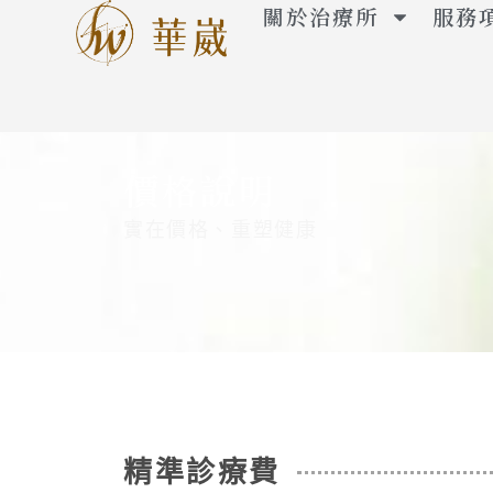
跳
關於治療所
服務
至
主
要
內
容
價格說明
實在價格、重塑健康
精準診療費